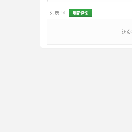
列表
刷新评论
(0)
还没