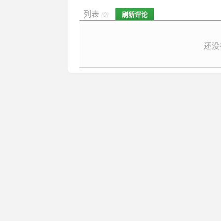
列表
刷新评论
(0)
还没