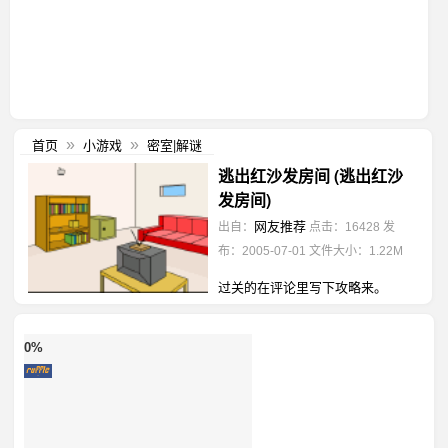
首页
小游戏
密室|解谜
»
»
逃出红沙发房间 (逃出红沙
发房间)
网友推荐
出自：
点击：16428
发
布：2005-07-01
文件大小：1.22M
过关的在评论里写下攻略来。
0%