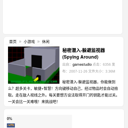
首页
小游戏
休闲
»
»
秘密潜入-躲避监视器
(Spying Around)
gamestudio
出自：
点击：6356
发
布：2007-11-26
文件大小：3.36M
秘密潜入-躲避监视器，你能做到
么？超多关卡，敏捷+智慧！方向键移动自己，经过物品时会自动拾
取。走在敌人视线之外。每关要想方设法取得开门的钥匙才能过关。
一关会比一关难哦！来挑战吧！
0%