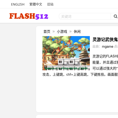
ENGLISH
繁體中文
旧站
首页
小游戏
休闲
»
»
灵游记武侠鬼域 
mgame
出自：
点
灵游记的FLA
能量，并且通过独
可以通过强大的"
攻击，上键跳，ctrl+上键高跳，下键拣拾。画面