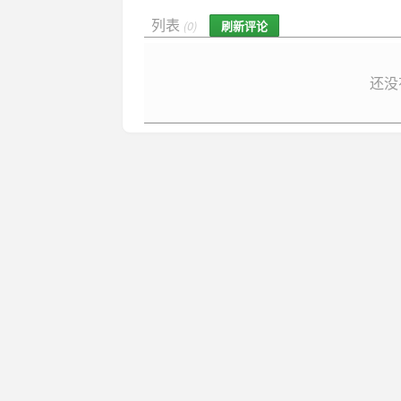
列表
刷新评论
(0)
还没