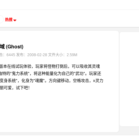
热搜
(Ghost)
击：6445
发布：2008-02-28
文件大小：2.59M
SH版本在线试玩体验，玩家将怪物打倒后，可以吸收其灵魂
特的"鬼力系统"，将这种能量化为自己的"武功"。玩家还
变身系统"，化身为"魂魔"。方向键移动，空格攻击，x灵力
靓丽可爱，试下吧！