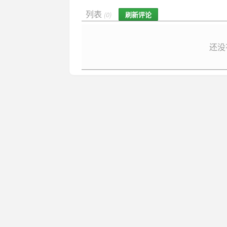
列表
刷新评论
(0)
还没