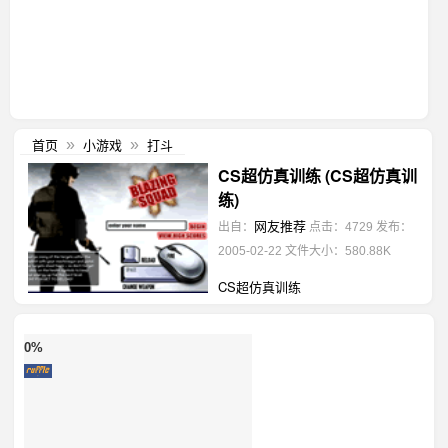
首页
小游戏
打斗
»
»
CS超仿真训练 (CS超仿真训
练)
网友推荐
出自：
点击：4729
发布：
2005-02-22
文件大小：580.88K
CS超仿真训练
0%