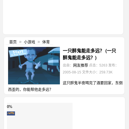
首页
小游戏
体育
»
»
一只醉鬼能走多远？ (一只
醉鬼能走多远？)
网友推荐
出自：
点击：5263
发布：
2005-08-15
文件大小：259.73K
这只醉鬼半夜喝完了酒要回家，东倒
西歪的，你能帮他走多远？
0%