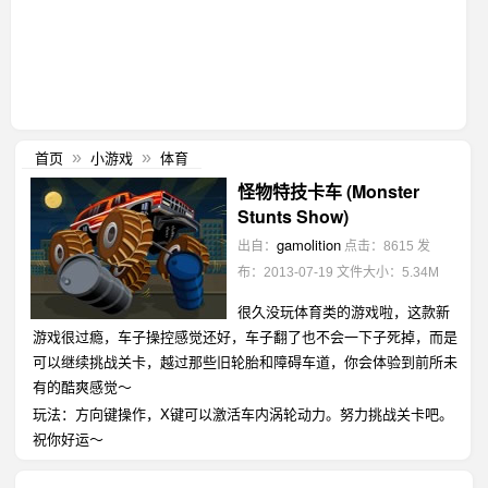
首页
小游戏
体育
»
»
怪物特技卡车 (Monster
Stunts Show)
gamolition
出自：
点击：8615
发
布：2013-07-19
文件大小：5.34M
很久没玩体育类的游戏啦，这款新
游戏很过瘾，车子操控感觉还好，车子翻了也不会一下子死掉，而是
可以继续挑战关卡，越过那些旧轮胎和障碍车道，你会体验到前所未
有的酷爽感觉～
玩法：方向键操作，X键可以激活车内涡轮动力。努力挑战关卡吧。
祝你好运～