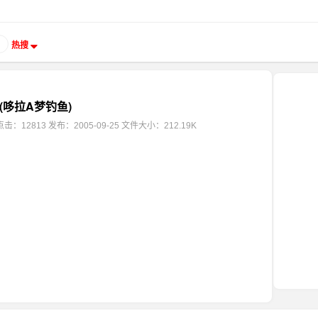
热搜
(哆拉A梦钓鱼)
点击：12813
发布：2005-09-25
文件大小：212.19K
！