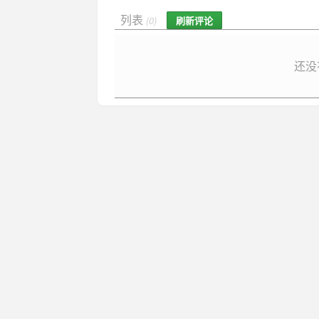
列表
刷新评论
(0)
还没