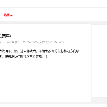
热搜
亡赛车)
点击：4786
发布：2005-02-22
文件大小：258.40K
后按回车开始。进入游戏后，车辆会按你的鼠标移动方向移
。按REPLAY就可以重新游戏。 ！