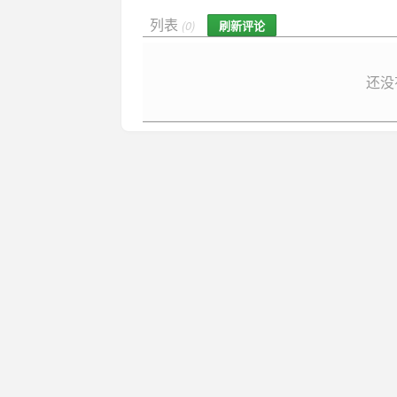
列表
刷新评论
(0)
还没