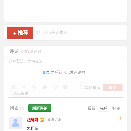
+
推荐
(1)
(还没有人推荐)
评论
共有
1
条评论
登录
之后就可以发评论啦！
提交
攻略提示
高级编辑
列表
刷新评论
最新
先后
好评
(1)
#1
趙帥哥
16 年之前
怎们玩