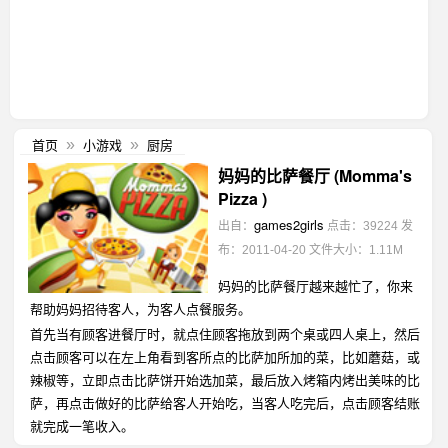
首页
小游戏
厨房
»
»
妈妈的比萨餐厅 (Momma's
Pizza )
games2girls
出自：
点击：39224
发
布：2011-04-20
文件大小：1.11M
妈妈的比萨餐厅越来越忙了，你来
帮助妈妈招待客人，为客人点餐服务。
首先当有顾客进餐厅时，就点住顾客拖放到两个桌或四人桌上，然后
点击顾客可以在左上角看到客所点的比萨加所加的菜，比如蘑菇，或
辣椒等，立即点击比萨饼开始选加菜，最后放入烤箱内烤出美味的比
萨，再点击做好的比萨给客人开始吃，当客人吃完后，点击顾客结账
就完成一笔收入。