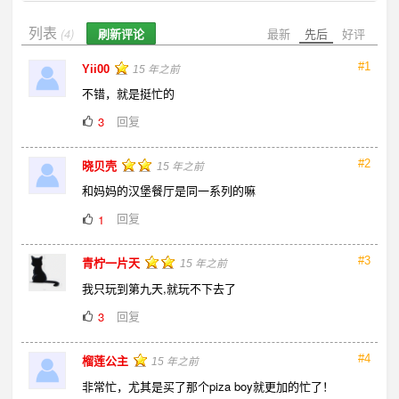
列表
刷新评论
最新
先后
好评
(4)
#1
Yii00
15 年之前
不错，就是挺忙的
回复
3
#2
晓贝壳
15 年之前
和妈妈的汉堡餐厅是同一系列的嘛
回复
1
#3
青柠一片天
15 年之前
我只玩到第九天,就玩不下去了
回复
3
#4
榴莲公主
15 年之前
非常忙，尤其是买了那个piza boy就更加的忙了！