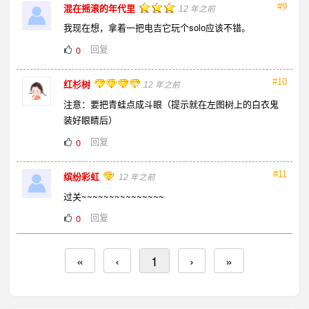
#9
混在摇滚的年代里
12 年之前
我现在想，拿着一把电吉它玩个solo应该不错。
回复
0
#10
红杉树
12 年之前
注意：要把青蛙点成斗眼（提示就在左图树上的白衣鬼
装好眼睛后）
回复
0
#11
缤纷彩虹
12 年之前
过关~~~~~~~~~~~~~~~
回复
0
«
‹
1
›
»