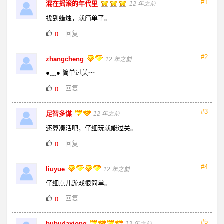
#1
混在摇滚的年代里
12 年之前
找到蜡烛，就简单了。
回复
0
#2
zhangcheng
12 年之前
●﹏● 简单过关～
回复
0
#3
足智多谋
12 年之前
还算凑活吧，仔细玩就能过关。
回复
0
#4
liuyue
12 年之前
仔细点儿游戏很简单。
回复
0
#5
bubudaxiong
12 年之前