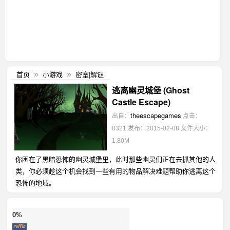
首页
小游戏
密室|解谜
»
»
逃离幽灵城堡 (Ghost
Castle Escape)
theescapegames
出自：
点击：
8321
发布：2015-02-08
文件大小：
1.80M
你困在了黑暗恐怖的幽灵城堡里，此时那些幽灵们正在去抓其他的人
类，你必须趁这个机会找到一些有用的物品解决难题帮助你逃离这个
恐怖的地域。
0%