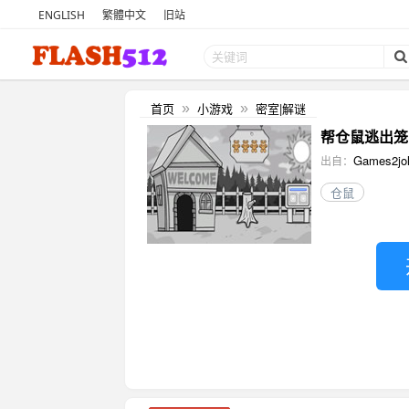
ENGLISH
繁體中文
旧站
首页
小游戏
密室|解谜
»
»
帮仓鼠逃出笼 (He
Games2jol
出自：
仓鼠