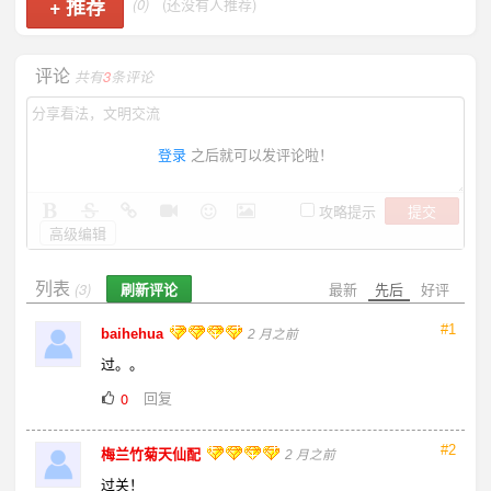
+
推荐
(0)
(还没有人推荐)
评论
共有
3
条评论
登录
之后就可以发评论啦！
提交
攻略提示
高级编辑
列表
刷新评论
最新
先后
好评
(3)
#1
baihehua
2 月之前
过。。
回复
0
#2
梅兰竹菊天仙配
2 月之前
过关！