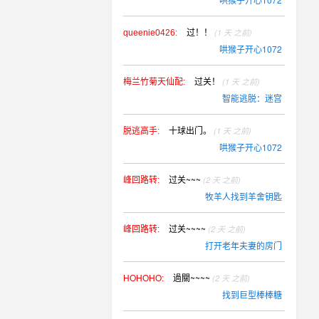
过！！
(1 天 之前)
queenie0426:
哄猴子开心1072
过关！
(1 天 之前)
梅兰竹菊天仙配:
智能逃脱：迷宫
十球出门。
(1 天 之前)
脱逃高手:
哄猴子开心1072
过关~~~
(2 天 之前)
峰回路转:
牧羊人找到羊舍钥匙
过关~~~~
(2 天 之前)
峰回路转:
打开老年夫妻的房门
過關~~~~
(2 天 之前)
HOHOHO:
找到巨型棒棒糖