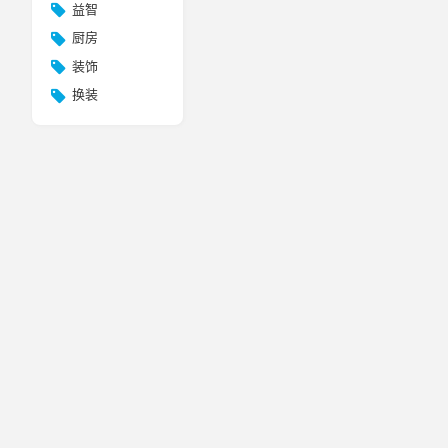
益智
厨房
装饰
换装