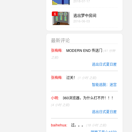
2018-07-17
6
逃出梦中房间
2016-06-03
最新评论
MODERN END 传送门
(41 分钟
张梅梅:
之前)
逃出日式夏日屋
过关！
(1 小时 之前)
张梅梅:
智能逃脱：迷宫
360浏览器，为什么打不开！！！
小明:
(4 小时 之前)
逃出日式夏日屋
过。。。
(18 小时 之前)
baihehua:
哄猴子开心1072