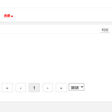
热搜
时间
«
‹
1
›
»