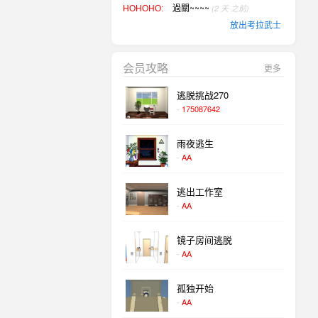
過關~~~~
(2 天 之前)
HOHOHO:
放出考拉武士
過關~~~~
(2 天 之前)
HOHOHO:
会员攻略
更多
被困夫妇逃脱
逃脱挑战270
過關.....
(3 天 之前)
ling ling:
-
175087642
情侣想要去购物
雨夜逃生
过关~~~~
(3 天 之前)
峰回路转:
-
AA
老人逃离提基森林
逃出工作室
过关~~~~
(3 天 之前)
峰回路转:
-
AA
放出考拉武士
镜子房间逃脱
-
AA
孤独开始
-
AA