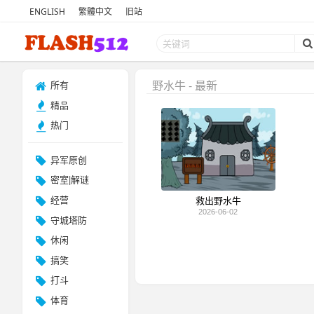
ENGLISH
繁體中文
旧站
野水牛 - 最新
所有
精品
热门
异军原创
密室|解谜
经营
救出野水牛
2026-06-02
守城塔防
休闲
搞笑
打斗
体育