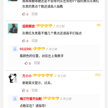
我再琢磨琢磨还是不会排列从左到右5个圆的黄点灰黄红
灰黑的黄点个数还请高人指教
回复
0
#9
追踪跟进
2 月之前
灰黄红灰黑看不懂几个黄点还请高手们指点
回复
0
0112341
2 月之前
看颜色的位置，对应左上角数字
回复
0
#10
方小小
2 月之前
谢谢英文提示，过关。
回复
0
梅兰竹菊天仙配
2 月之前
点数实在？请指导！