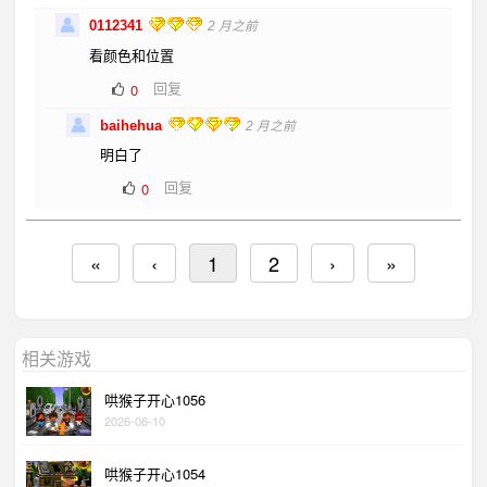
0112341
2 月之前
看颜色和位置
回复
0
baihehua
2 月之前
明白了
回复
0
«
‹
1
2
›
»
相关游戏
哄猴子开心1056
2026-06-10
哄猴子开心1054