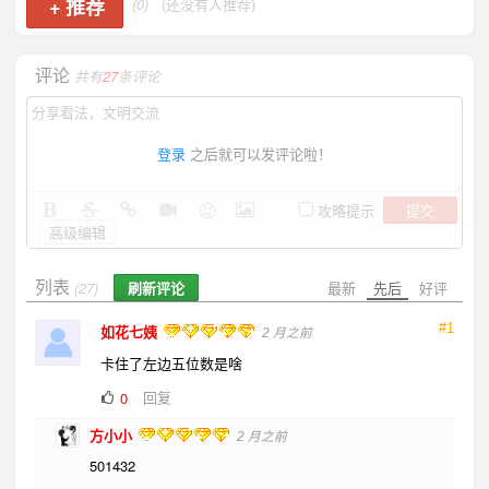
+
推荐
(0)
(还没有人推荐)
评论
共有
27
条评论
登录
之后就可以发评论啦！
提交
攻略提示
高级编辑
列表
刷新评论
最新
先后
好评
(27)
#1
如花七姨
2 月之前
卡住了左边五位数是啥
回复
0
方小小
2 月之前
501432