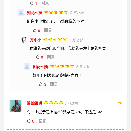
回复
1
如花七姨
2 月之前
谢谢小小我过了，虽然你说的不对
回复
0
方小小
2 月之前
你说的是颜色那个啊。我给的是左上角的机关。
回复
0
如花七姨
2 月之前
好吧！刚发现是我搞错左右了
回复
0
#2
追踪跟进
2 月之前
有一个提示是上边3个数字是324，下边是132
回复
0