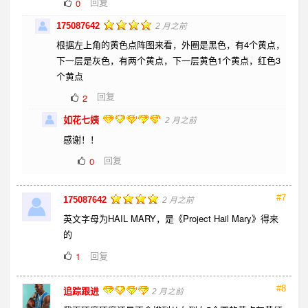
回复
0
175087642
2 月之前
根据左上角的黄色点阵图来看，外圈是黑色，有4个黄点，
下一层是灰色，有两个黄点，下一层黄色1个黄点，红色3
个黄点
回复
2
如花七姨
2 月之前
感谢！！
回复
0
#7
175087642
2 月之前
英文字母为HAIL MARY，是《Project Hail Mary》得来
的
回复
1
#8
追踪跟进
2 月之前