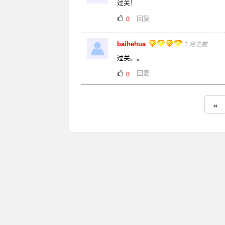
过关！
回复
0
baihehua
1 月之前
过关。。
回复
0
«