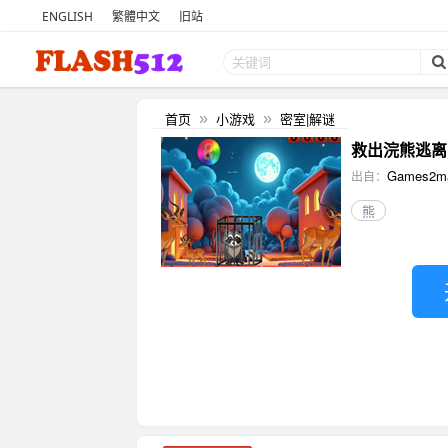
ENGLISH
繁體中文
旧站
首页
小游戏
密室|解谜
»
»
救出浣熊逃离 (R
Games2m
出自：
熊