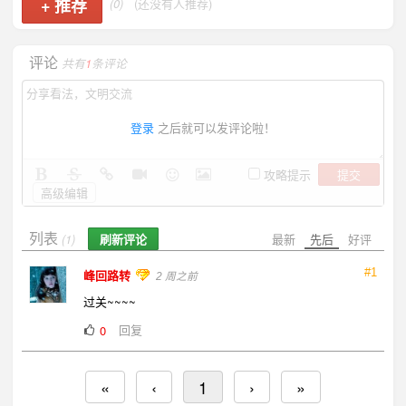
+
推荐
(0)
(还没有人推荐)
评论
共有
1
条评论
登录
之后就可以发评论啦！
提交
攻略提示
高级编辑
列表
刷新评论
最新
先后
好评
(1)
#1
峰回路转
2 周之前
过关~~~~
回复
0
«
‹
1
›
»