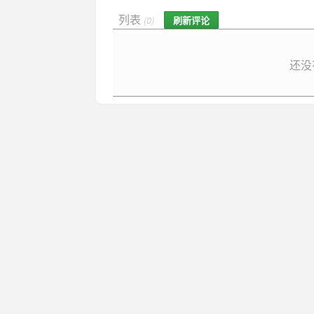
列表
刷新评论
(0)
还没