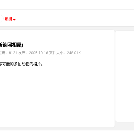
热搜
新辣照相屋)
点击：8121
发布：2005-10-16
文件大小：248.01K
尽可能的多拍动物的相片。