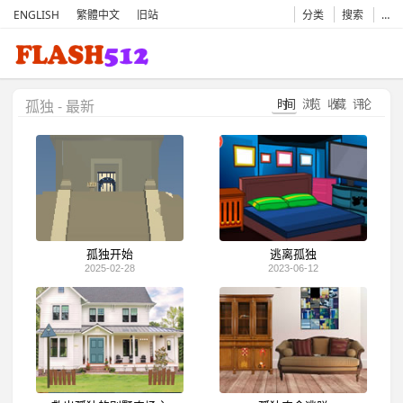
ENGLISH
繁體中文
旧站
分类
搜索
…
时间
浏览
收藏
评论
孤独 - 最新
孤独开始
逃离孤独
2025-02-28
2023-06-12