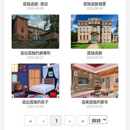
孤独逃脱 -旅店
孤独逃脱城堡
2016-06-28
2016-06-09
逃出孤独的避难所
孤独逃脱
2016-05-17
2016-05-09
逃出孤独的房子
逃离孤独的豪宅
2015-10-06
2015-10-02
«
‹
1
›
»