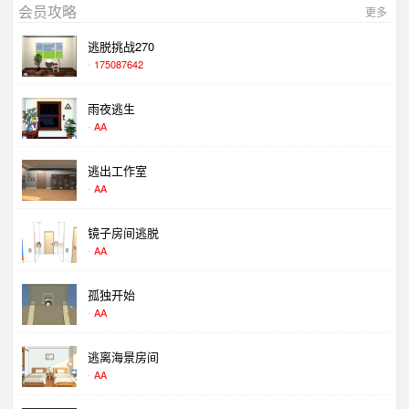
会员攻略
更多
过。。
(2 天 之前)
baihehua:
逃脱挑战270
顶级大厨逃脱
-
175087642
过。。
(2 天 之前)
baihehua:
雨夜逃生
黄丝雀逃脱
-
AA
过关~~~
(2 天 之前)
峰回路转:
逃出工作室
古代牛头怪逃出笼
-
AA
镜子房间逃脱
-
AA
孤独开始
-
AA
逃离海景房间
-
AA