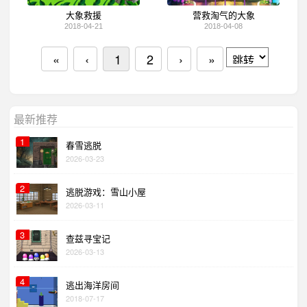
大象救援
营救淘气的大象
2018-04-21
2018-04-08
«
‹
1
2
›
»
最新推荐
1
春雪逃脱
2026-03-23
2
逃脱游戏：雪山小屋
2026-03-11
3
查兹寻宝记
2026-03-13
4
逃出海洋房间
2018-07-17