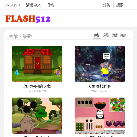
ENGLISH
繁體中文
旧站
分类
搜索
…
时间
浏览
收藏
评论
大象 - 最新
放出被困的大象
大象寻找伴侣
2026-06-29
2025-02-16