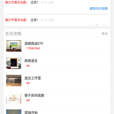
过关！
(2 天 之前)
梅兰竹菊天仙配:
被困夫妇逃脱
过关！
(2 天 之前)
梅兰竹菊天仙配:
找到巨型棒棒糖
会员攻略
更多
過關.......
(2 天 之前)
ling ling:
逃脱挑战270
放出考拉武士
-
175087642
過關.......
(3 天 之前)
ling ling:
雨夜逃生
被困夫妇逃脱
-
AA
过。。
(3 天 之前)
baihehua:
逃出工作室
放出可爱野兽
-
AA
镜子房间逃脱
-
AA
孤独开始