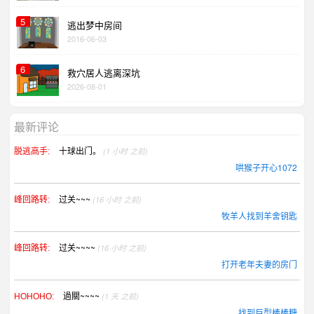
5
逃出梦中房间
2016-06-03
6
救穴居人逃离深坑
2026-08-01
最新评论
十球出门。
(1 小时 之前)
脱逃高手:
哄猴子开心1072
过关~~~
(16 小时 之前)
峰回路转:
牧羊人找到羊舍钥匙
过关~~~~
(16 小时 之前)
峰回路转:
打开老年夫妻的房门
過關~~~~
(1 天 之前)
HOHOHO:
找到巨型棒棒糖