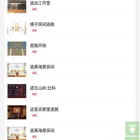
逃出工作室
找到巨型棒棒糖
-
AA
镜子房间逃脱
-
AA
孤独开始
-
AA
逃离海景房间
-
AA
遗忘山岭:比科
-
AA
这是去那里逃脱
-
AA
逃离海景房间
-
AA