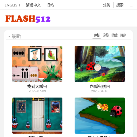
ENGLISH
繁體中文
旧站
分类
搜索
…
时间
浏览
收藏
评论
- 最新
找到大瓢虫
帮瓢虫脱困
2025-07-09
2025-04-16