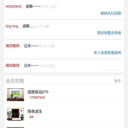
過關~~~~
(2 天 之前)
HOHOHO:
被困夫妇逃脱
過關.....
(2 天 之前)
ling ling:
情侣想要去购物
过关~~~~
(2 天 之前)
峰回路转:
老人逃离提基森林
过关~~~~
(2 天 之前)
峰回路转:
放出考拉武士
会员攻略
更多
过关。
(3 天 之前)
方小小:
逃脱挑战270
找到巨型棒棒糖
-
175087642
过关！
(3 天 之前)
梅兰竹菊天仙配:
雨夜逃生
被困夫妇逃脱
-
AA
过关！
(3 天 之前)
梅兰竹菊天仙配: