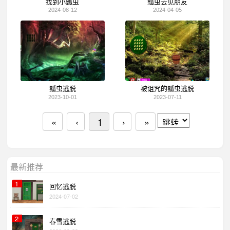
找到小瓢虫
瓢虫去见朋友
2024-08-12
2024-04-05
瓢虫逃脱
被诅咒的瓢虫逃脱
2023-10-01
2023-07-11
«
‹
1
›
»
最新推荐
1
回忆逃脱
2024-07-02
2
春雪逃脱