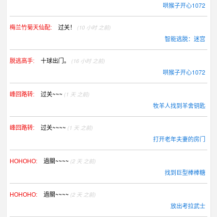
哄猴子开心1072
过关！
(10 小时 之前)
梅兰竹菊天仙配:
智能逃脱：迷宫
十球出门。
(16 小时 之前)
脱逃高手:
哄猴子开心1072
过关~~~
(1 天 之前)
峰回路转:
牧羊人找到羊舍钥匙
过关~~~~
(1 天 之前)
峰回路转:
打开老年夫妻的房门
過關~~~~
(2 天 之前)
HOHOHO:
找到巨型棒棒糖
過關~~~~
(2 天 之前)
HOHOHO:
放出考拉武士