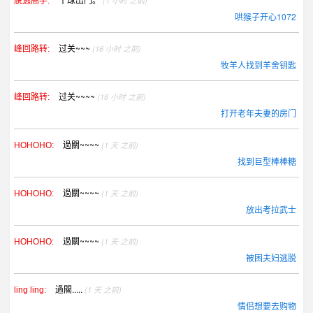
(1 小时 之前)
脱逃高手:
哄猴子开心1072
过关~~~
(16 小时 之前)
峰回路转:
牧羊人找到羊舍钥匙
过关~~~~
(16 小时 之前)
峰回路转:
打开老年夫妻的房门
過關~~~~
(1 天 之前)
HOHOHO:
找到巨型棒棒糖
過關~~~~
(1 天 之前)
HOHOHO:
放出考拉武士
過關~~~~
(1 天 之前)
HOHOHO:
被困夫妇逃脱
過關.....
(1 天 之前)
ling ling:
情侣想要去购物