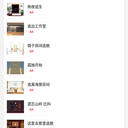
過關.......
(3 天 之前)
ling ling:
雨夜逃生
被困夫妇逃脱
-
AA
过。。
(3 天 之前)
baihehua:
逃出工作室
放出可爱野兽
-
AA
镜子房间逃脱
-
AA
孤独开始
-
AA
逃离海景房间
-
AA
遗忘山岭:比科
-
AA
这是去那里逃脱