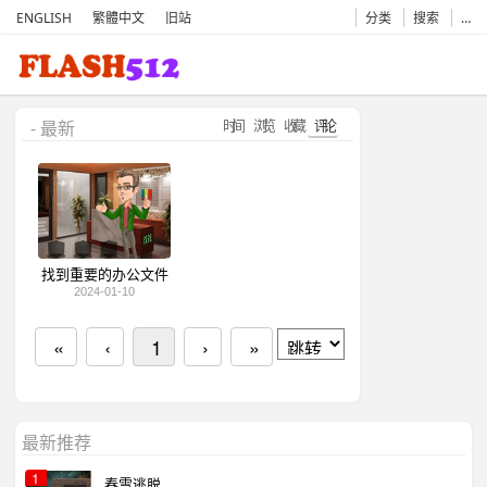
ENGLISH
繁體中文
旧站
分类
搜索
…
时间
浏览
收藏
评论
- 最新
找到重要的办公文件
2024-01-10
«
‹
1
›
»
最新推荐
1
春雪逃脱