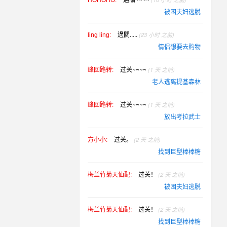
HOHOHO:
被困夫妇逃脱
過關.....
(23 小时 之前)
ling ling:
情侣想要去购物
过关~~~~
(1 天 之前)
峰回路转:
老人逃离提基森林
过关~~~~
(1 天 之前)
峰回路转:
放出考拉武士
过关。
(2 天 之前)
方小小:
找到巨型棒棒糖
过关！
(2 天 之前)
梅兰竹菊天仙配:
被困夫妇逃脱
过关！
(2 天 之前)
梅兰竹菊天仙配:
找到巨型棒棒糖