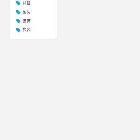
益智
厨房
装饰
换装