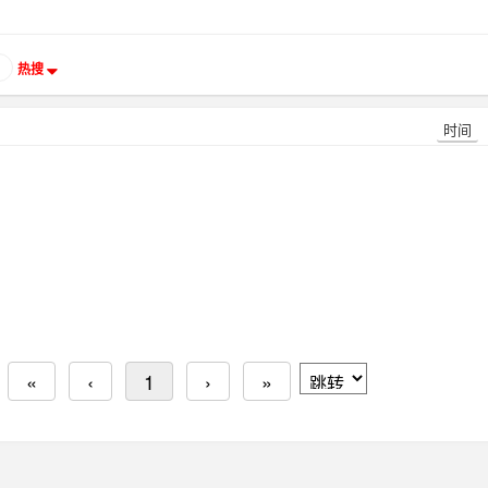
热搜
时间
«
‹
1
›
»