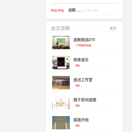
過關.......
(2 天 之前)
ling ling:
放出考拉武士
会员攻略
更多
過關.......
(2 天 之前)
ling ling:
被困夫妇逃脱
逃脱挑战270
-
175087642
过。。
(2 天 之前)
baihehua:
放出可爱野兽
雨夜逃生
-
AA
过。。
(2 天 之前)
baihehua:
顶级大厨逃脱
逃出工作室
-
AA
镜子房间逃脱
-
AA
孤独开始
-
AA