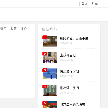
登录
注册
浏览
收藏
评论
最新推荐
1
逃脱游戏：雪山小屋
2026-03-11
2
查兹寻宝记
2026-03-13
3
逃出海洋房间
2018-07-17
4
逃出梦中房间
2016-06-03
5
救穴居人逃离深坑