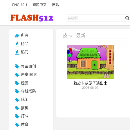
ENGLISH
繁體中文
旧站
皮卡 - 最新
所有
精品
热门
异军原创
密室|解谜
经营
救皮卡从笼子逃出来
2026-06-02
守城塔防
休闲
搞笑
打斗
体育