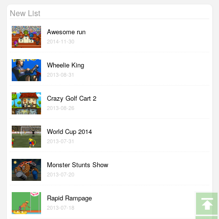
New List
Awesome run
2014-11-30
Wheelie King
2013-08-31
Crazy Golf Cart 2
2013-08-26
World Cup 2014
2013-07-31
Monster Stunts Show
2013-07-20
Rapid Rampage
2013-07-18