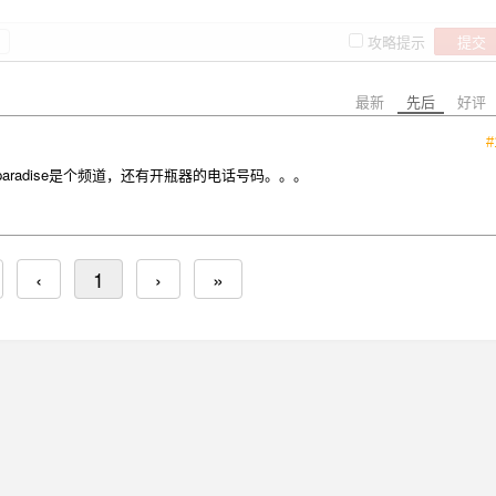
提交
攻略提示
最新
先后
好评
#
aradise是个频道，还有开瓶器的电话号码。。。
‹
1
›
»