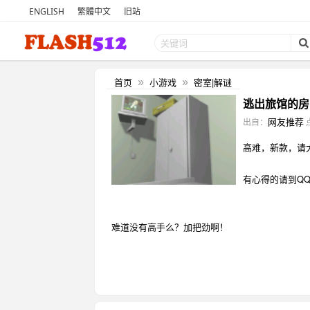
ENGLISH
繁體中文
旧站
首页
小游戏
密室|解谜
»
»
逃出旅馆的房
网友推荐
出自：
高难，新款，请
有心得的请到Q
难道没有高手么？加把劲啊！