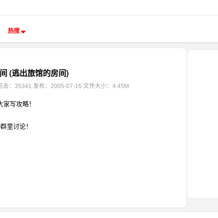
热搜
间 (逃出旅馆的房间)
点击：35341
发布：2005-07-16
文件大小：4.45M
大家写攻略！
Q群里讨论！