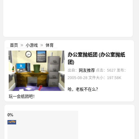
首页
小游戏
体育
»
»
办公室抛纸团 (办公室抛纸
团)
网友推荐
出自：
点击：5627
发布：
2005-08-28
文件大小：197.58K
哈，老板不在么？
玩一会纸团吧！
0%