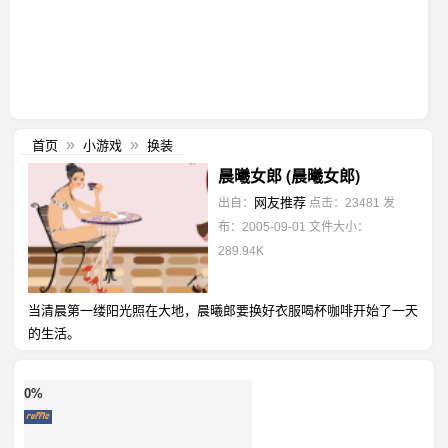
首页
小游戏
换装
»
»
晨曦女郎 (晨曦女郎)
网友推荐
出自：
点击：23481
发
布：2005-09-01
文件大小：
289.94K
当清晨第一缕阳光照在大地，晨曦郎要换好衣服喝杯咖啡开始了一天
的生活。
0%