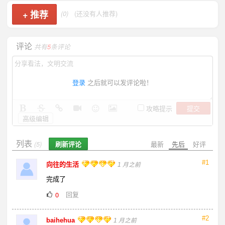
+
推荐
(0)
(还没有人推荐)
评论
共有
5
条评论
登录
之后就可以发评论啦！
提交
攻略提示
高级编辑
列表
刷新评论
最新
先后
好评
(5)
#1
向往的生活
1 月之前
完成了
回复
0
#2
baihehua
1 月之前