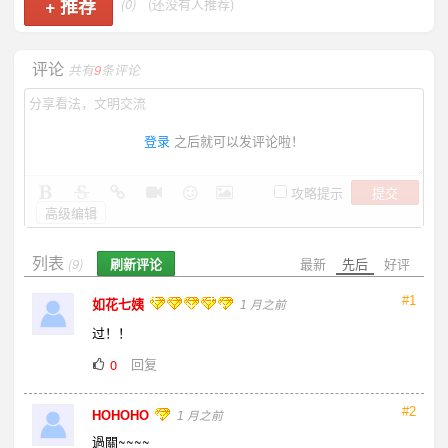
+
推荐
(0)
(还没有人推荐)
评论
共有
9
条评论
登录
之后就可以发评论啦！
提交
攻略提示
高级编辑
列表
刷新评论
最新
先后
好评
(9)
#1
如花七姨
1 月之前
过！！
回复
0
#2
HOHOHO
1 月之前
過關~~~~