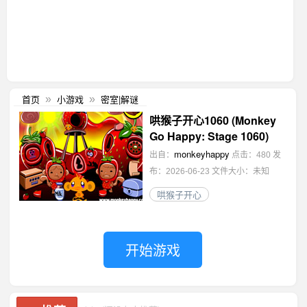
首页
小游戏
密室|解谜
»
»
哄猴子开心1060 (Monkey
Go Happy: Stage 1060)
monkeyhappy
出自：
点击：480
发
布：2026-06-23
文件大小：未知
哄猴子开心
开始游戏